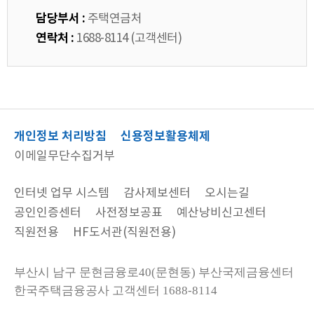
담당부서 :
주택연금처
연락처 :
1688-8114 (고객센터)
개인정보 처리방침
신용정보활용체제
이메일무단수집거부
인터넷 업무 시스템
감사제보센터
오시는길
공인인증센터
사전정보공표
예산낭비신고센터
직원전용
HF도서관(직원전용)
부산시 남구 문현금융로40(문현동) 부산국제금융센터
한국주택금융공사
고객센터 1688-8114