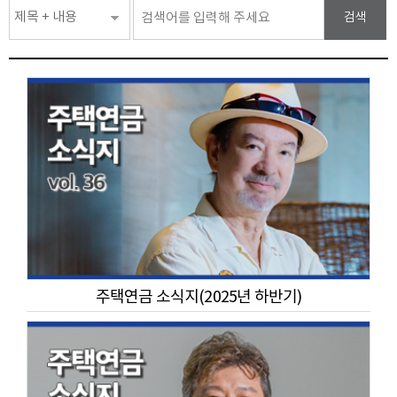
검색
검색분류선택
검색
주택연금 소식지(2025년 하반기)