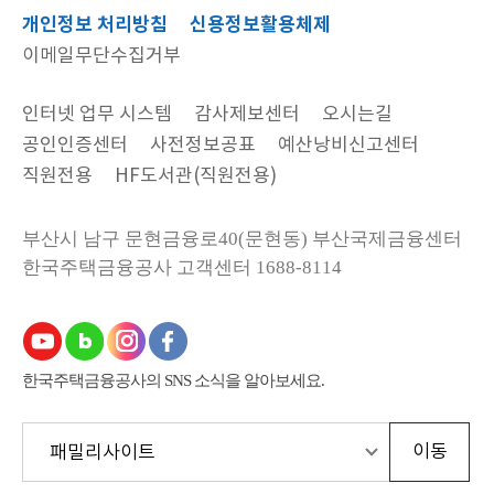
개인정보 처리방침
신용정보활용체제
이메일무단수집거부
인터넷 업무 시스템
감사제보센터
오시는길
공인인증센터
사전정보공표
예산낭비신고센터
직원전용
HF도서관(직원전용)
부산시 남구 문현금융로40(문현동) 부산국제금융센터
한국주택금융공사
고객센터 1688-8114
한국주택금융공사의 SNS 소식을 알아보세요.