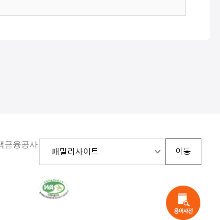
주택금융공사
한
국
웹
접
근