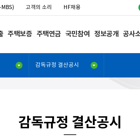
MBS)
고객의 소리
HF채용
출
주택보증
주택연금
국민참여
정보공개
공사
감독규정 결산공시
감독규정 결산공시