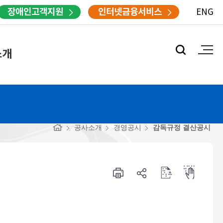
장애인고객지원
인터넷금융서비스
ENG
소개
공사소개
경영공시
감독규정 결산공시
프
공
점
점
린
유
자
자
터
하
다
뷰
기
운
어
로
드