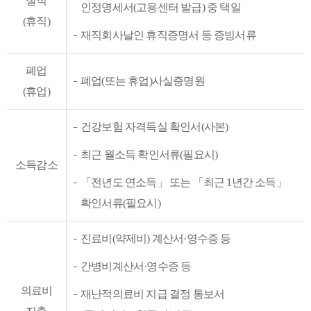
실직
인정명세서(고용센터 발급) 중 택일
(휴직)
재직회사날인 휴직증명서 등 증빙서류
폐업
폐업(또는 휴업)사실증명원
(휴업)
건강보험 자격득실 확인서(사본)
최근 월소득 확인서류(필요시)
소득감소
「전년도 연소득」 또는 「최근 1년간 소득」
확인서류(필요시)
진료비(약제비) 계산서·영수증 등
간병비계산서·영수증 등
의료비
재난적의료비 지급 결정 통보서