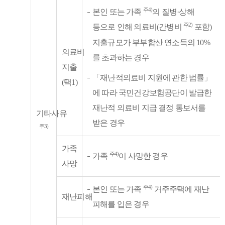
주4)
본인 또는 가족
의 질병·상해
주2)
등으로 인해 의료비(간병비
포함)
지출규모가 부부합산 연소득의 10%
의료비
를 초과하는 경우
지출
「재난적의료비 지원에 관한 법률」
(택1)
에 따라 국민건강보험공단이 발급한
재난적 의료비 지급 결정 통보서를
기타사유
받은 경우
주3)
가족
주4)
가족
이 사망한 경우
사망
주4)
본인 또는 가족
거주주택에 재난
재난피해
피해를 입은 경우