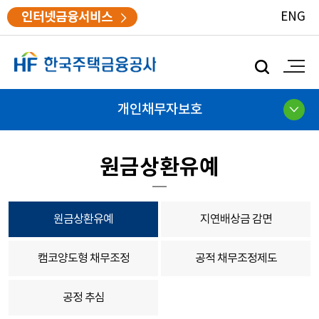
인터넷금융서비스
ENG
모
바
일
검
개인채무자보호
색
원금상환유예
원금상환유예
지연배상금 감면
캠코양도형 채무조정
공적 채무조정제도
공정 추심