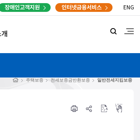
장애인고객지원
인터넷금융서비스
ENG
소개
주택보증
전세보증금반환보증
일반전세지킴보증
프
공
점
점
린
유
자
자
터
하
다
뷰
기
운
어
로
드