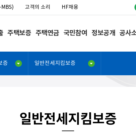
MBS)
고객의 소리
HF채용
출
주택보증
주택연금
국민참여
정보공개
공사
보증
일반전세지킴보증
일반전세지킴보증