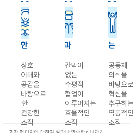
상호
칸막이
공동체
이해와
없는
의식을
공감을
수평적
바탕으
바탕으로
협업이
혁신을
한
이루어지는
추구하
건강한
효율적인
역동적
조직
조직
조직
현재 페이지에 대하여 얼마나 만족하십니까?