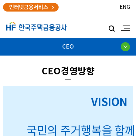
인터넷금융서비스
ENG
모
바
일
검
CEO
색
CEO경영방향
VISION
국민의 주거행복을 함께