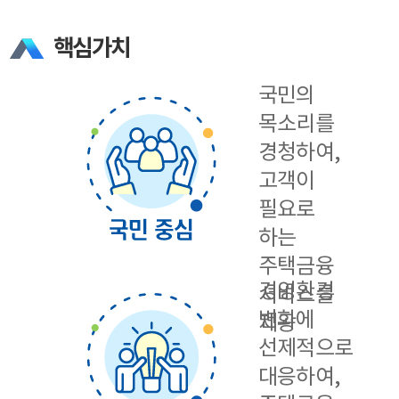
핵심가치
국민의
목소리를
경청하여,
고객이
필요로
하는
주택금융
경영환경
서비스를
변화에
제공
선제적으로
대응하여,