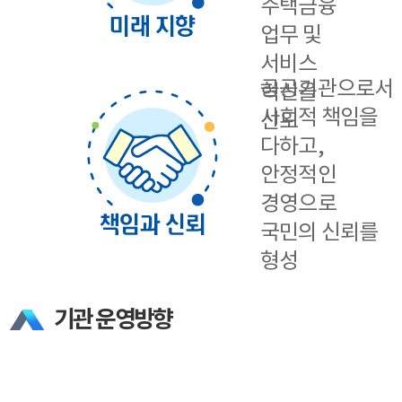
주택금융
업무 및
서비스
공공기관으로서
혁신을
사회적 책임을
선도
다하고,
안정적인
경영으로
국민의 신뢰를
형성
기관 운영방향