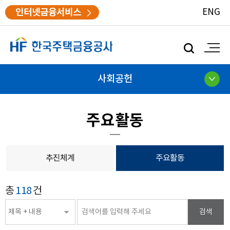
인터넷금융서비스
ENG
모
바
일
검
사회공헌
색
주요활동
추진체계
주요활동
게시글
총
118
건
검색
검색분류선택
검색