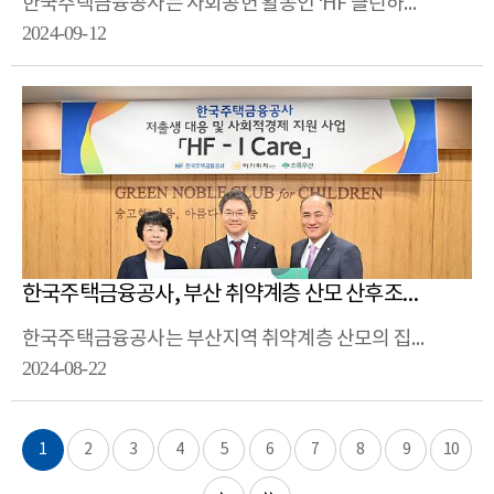
한국주택금융공사는 사회공헌 활동인 ‘HF 클린하우스’를 통해 부산사회복지공동모금회에 기부금을 전달했습니다.
2024-09-12
한국주택금융공사, 부산 취약계층 산모 산후조리 돕는다
한국주택금융공사는 부산지역 취약계층 산모의 집을 방문해 산후조리 등을 돕는 ‘HF-I Care 사업’을 위해 초록우산어린이재단에 기부금을 전달했습니다.
2024-08-22
1
2
3
4
5
6
7
8
9
10