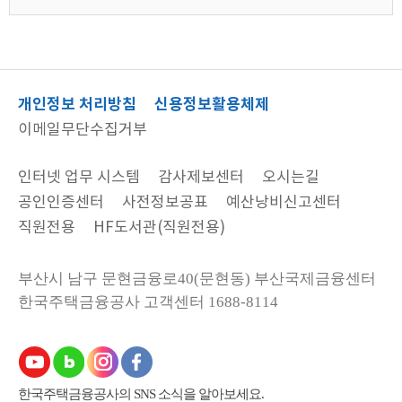
개인정보 처리방침
신용정보활용체제
이메일무단수집거부
인터넷 업무 시스템
감사제보센터
오시는길
공인인증센터
사전정보공표
예산낭비신고센터
직원전용
HF도서관(직원전용)
부산시 남구 문현금융로40(문현동) 부산국제금융센터
한국주택금융공사
고객센터 1688-8114
한국주택금융공사의 SNS 소식을 알아보세요.