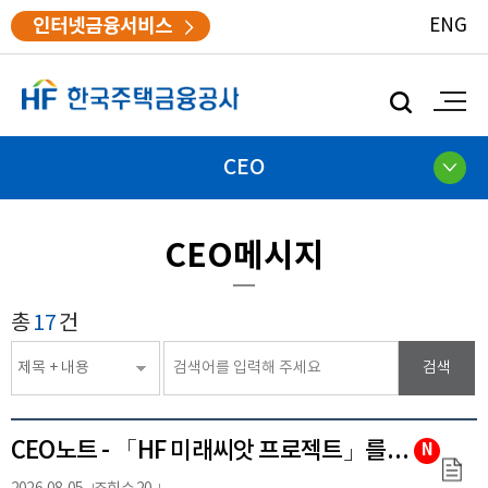
인터넷금융서비스
ENG
모
바
일
검
CEO
색
CEO메시지
게시글
총
17
건
검색
검색분류선택
검색
CEO노트 - 「HF 미래씨앗 프로젝트」를 시작합니다
N