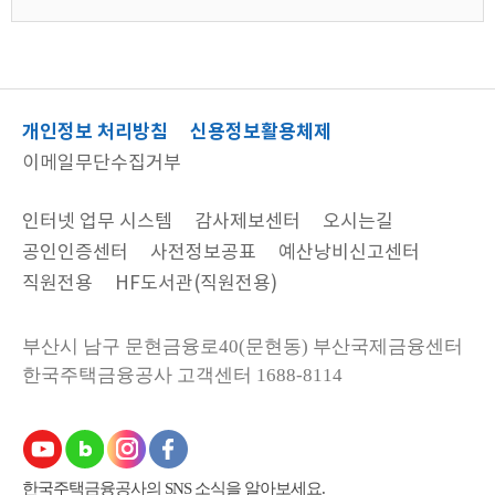
개인정보 처리방침
신용정보활용체제
이메일무단수집거부
인터넷 업무 시스템
감사제보센터
오시는길
공인인증센터
사전정보공표
예산낭비신고센터
직원전용
HF도서관(직원전용)
부산시 남구 문현금융로40(문현동) 부산국제금융센터
한국주택금융공사
고객센터 1688-8114
한국주택금융공사의 SNS 소식을 알아보세요.