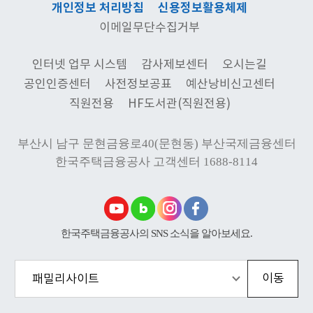
개인정보 처리방침
신용정보활용체제
이메일무단수집거부
인터넷 업무 시스템
감사제보센터
오시는길
공인인증센터
사전정보공표
예산낭비신고센터
직원전용
HF도서관(직원전용)
부산시 남구 문현금융로40(문현동) 부산국제금융센터
한국주택금융공사
고객센터 1688-8114
한국주택금융공사의 SNS 소식을 알아보세요.