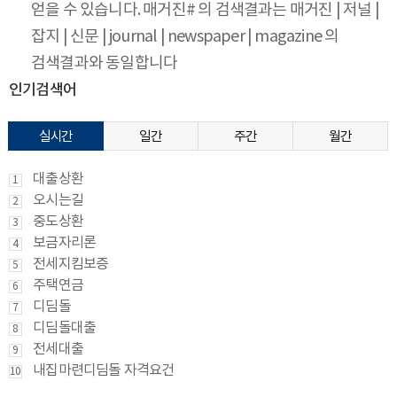
얻을 수 있습니다. 매거진# 의 검색결과는 매거진 | 저널 |
잡지 | 신문 | journal | newspaper | magazine 의
검색결과와 동일합니다
인기검색어
실시간
일간
주간
월간
대출상환
1
오시는길
2
중도상환
3
보금자리론
4
전세지킴보증
5
주택연금
6
디딤돌
7
디딤돌대출
8
전세대출
9
내집마련디딤돌 자격요건
10