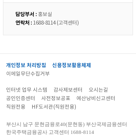
담당부서 :
홍보실
연락처 :
1688-8114 (고객센터)
개인정보 처리방침
신용정보활용체제
이메일무단수집거부
인터넷 업무 시스템
감사제보센터
오시는길
공인인증센터
사전정보공표
예산낭비신고센터
직원전용
HF도서관(직원전용)
부산시 남구 문현금융로40(문현동) 부산국제금융센터
한국주택금융공사
고객센터 1688-8114