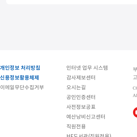
개인정보 처리방침
인터넷 업무 시스템
고
신용정보활용체제
감사제보센터
이메일무단수집거부
오시는길
C
Al
공인인증센터
사전정보공표
예산낭비신고센터
직원전용
HF도서관(직원전용)