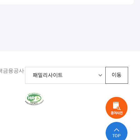
주택금융공사
한
국
웹
접
근
성
인
증
평