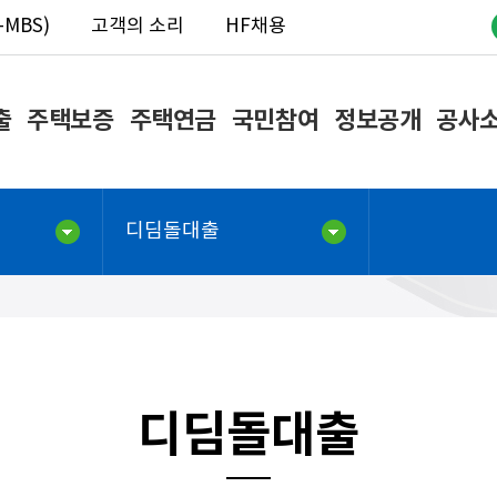
MBS)
고객의 소리
HF채용
출
주택보증
주택연금
국민참여
정보공개
공사
디딤돌대출
디딤돌대출