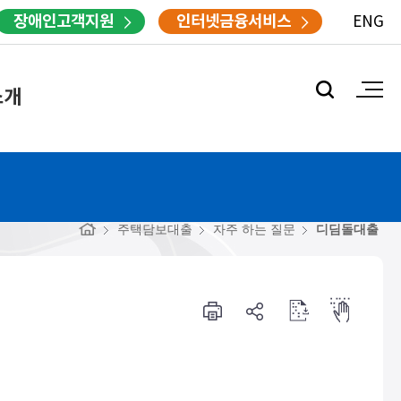
장애인고객지원
인터넷금융서비스
ENG
소개
주택담보대출
자주 하는 질문
디딤돌대출
프
공
점
점
린
유
자
자
터
하
다
뷰
기
운
어
로
드