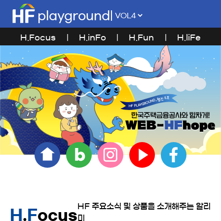
playground
H.Focus
H.inFo
H.Fun
H.liFe
HF 주요소식 및 상품을 소개해주는 알리
H
.
F
ocus
미