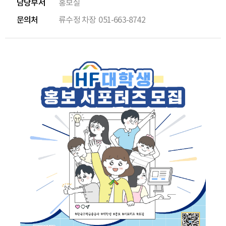
담당부서
홍보실
문의처
류수정 차장
051-663-8742