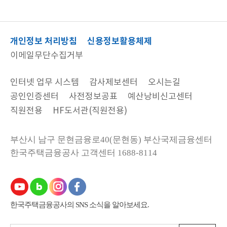
개인정보 처리방침
신용정보활용체제
이메일무단수집거부
인터넷 업무 시스템
감사제보센터
오시는길
공인인증센터
사전정보공표
예산낭비신고센터
직원전용
HF도서관(직원전용)
부산시 남구 문현금융로40(문현동) 부산국제금융센터
한국주택금융공사
고객센터 1688-8114
한국주택금융공사의 SNS 소식을 알아보세요.