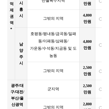
반월특수지역
시
만원
억
흥
제
4,800
시
권
그밖의 지역
만원
역
*
호평동/평내동/금곡동/일패
동/이패동/삼패동/
4,800
남
만원
가운동/수석동/지금동 및 도
양
농동
주
시
2,500
그밖의 지역
만원
광주/대
2,500
군지역
구/대전/
만원
부산/울
2,800
산광역
그밖의 지역