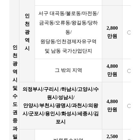
서구 대곡동/불로동/마전동/
인
금곡동/오류동/왕길동/당하
천
2,800
광
동/
만원
역
원당동/인천경제자유구역
인
시
및 남동 국가산업단지
천
광
4,800
그 밖의 지역
역
만원
시
및
의정부시/구리시 /하남시/고양시/수
수
원시/성남시/
4,800
도
안양시/부천시/광명시/과천시/의왕
만원
권
시/군포시/용인시/화성시/세종시/김
중
포시
과
2,500
밀